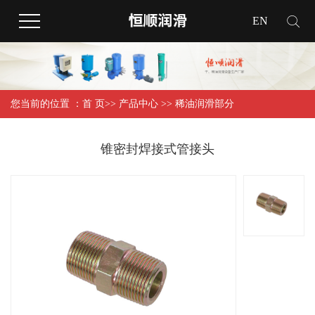
EN
您当前的位置 ：
首 页
>>
产品中心
>>
稀油润滑部分
锥密封焊接式管接头