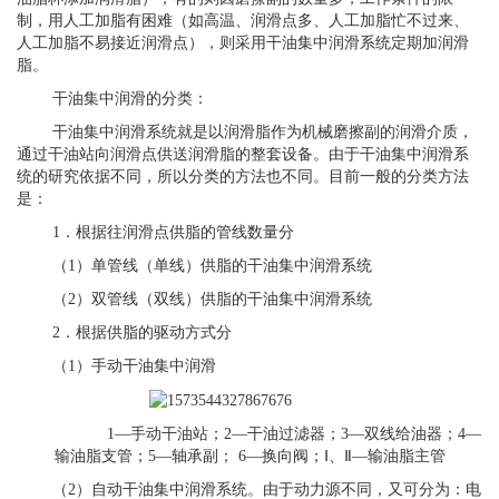
制，用人工加脂有困难（如高温、润滑点多、人工加脂忙不过来、
人工加脂不易接近润滑点），则采用干油集中润滑系统定期加润滑
脂。
干油集中润滑的分类：
干油集中润滑系统就是以润滑脂作为机械磨擦副的润滑介质，
通过干油站向润滑点供送润滑脂的整套设备。由于干油集中润滑系
统的研究依据不同，所以分类的方法也不同。目前一般的分类方法
是：
1．根据往润滑点供脂的管线数量分
（1）单管线（单线）供脂的干油集中润滑系统
（2）双管线（双线）供脂的干油集中润滑系统
2．根据供脂的驱动方式分
（1）手动干油集中润滑
1—手动干油站；2—干油过滤器；3—双线给油器；4—
输油脂支管；5—轴承副； 6—换向阀；Ⅰ、Ⅱ—输油脂主管
（2）自动干油集中润滑系统。由于动力源不同，又可分为：电