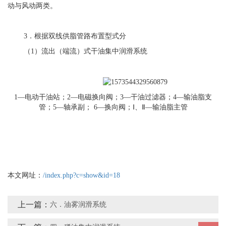
动与风动两类。
3．根据双线供脂管路布置型式分
（1）流出（端流）式干油集中润滑系统
1—电动干油站；2—电磁换向阀；3—干油过滤器；4—输油脂支
管；5—轴承副； 6—换向阀；Ⅰ、Ⅱ—输油脂主管
本文网址：
/index.php?c=show&id=18
上一篇：
六．油雾润滑系统